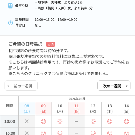
・地下鉄「天神駅」より徒歩5分
最寄り駅
・西鉄「福岡（天神）駅」より徒歩5分
診療時間
10:00～13:00／14:00～19:00
休診日
なし
ご希望の日時選択
必須
初回検診の所要時間は約90分です。
※LINE友達登録での初診料無料は13歳以上が対象です。
※こちらは初回検診専用です。再診の患者様はお電話にてご予約をお
願いします。
※こちらのクリニックでは保険治療はお受けできません。
前の一週間
次の一週間
2026年08月
日時
08
09
10
11
12
13
14
(土)
(日)
(月)
(祝)
(水)
(木)
(金)
10:00
10:30