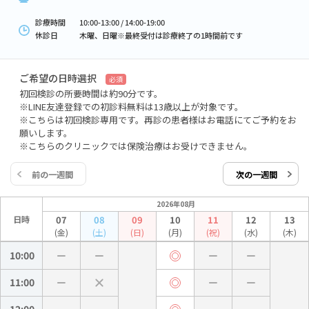
診療時間
10:00-13:00 / 14:00-19:00
休診日
木曜、日曜※最終受付は診療終了の1時間前です
ご希望の日時選択
必須
初回検診の所要時間は約90分です。
※LINE友達登録での初診料無料は13歳以上が対象です。
※こちらは初回検診専用です。再診の患者様はお電話にてご予約をお
願いします。
※こちらのクリニックでは保険治療はお受けできません。
前の一週間
次の一週間
2026年08月
日時
07
08
09
10
11
12
13
(金)
(土)
(日)
(月)
(祝)
(水)
(木)
10:00
11:00