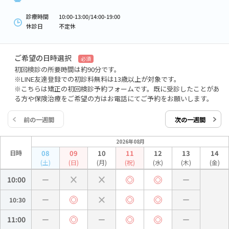
診療時間
10:00-13:00/14:00-19:00
休診日
不定休
ご希望の日時選択
必須
初回検診の所要時間は約90分です。
※LINE友達登録での初診料無料は13歳以上が対象です。
※こちらは矯正の初回検診予約フォームです。既に受診したことがあ
る方や保険治療をご希望の方はお電話にてご予約をお願いします。
前の一週間
次の一週間
2026年08月
日時
08
09
10
11
12
13
14
(土)
(日)
(月)
(祝)
(水)
(木)
(金)
10:00
10:30
11:00