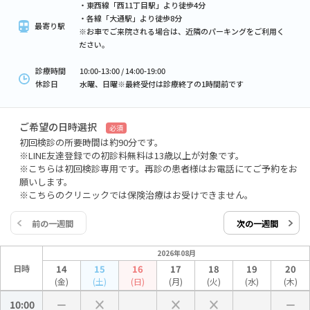
・東西線「西11丁目駅」より徒歩4分
・各線「大通駅」より徒歩8分
最寄り駅
※お車でご来院される場合は、近隣のパーキングをご利用く
ださい。
診療時間
10:00-13:00 / 14:00-19:00
休診日
水曜、日曜※最終受付は診療終了の1時間前です
ご希望の日時選択
必須
初回検診の所要時間は約90分です。
※LINE友達登録での初診料無料は13歳以上が対象です。
※こちらは初回検診専用です。再診の患者様はお電話にてご予約をお
願いします。
※こちらのクリニックでは保険治療はお受けできません。
前の一週間
次の一週間
2026年08月
日時
14
15
16
17
18
19
20
(金)
(土)
(日)
(月)
(火)
(水)
(木)
10:00