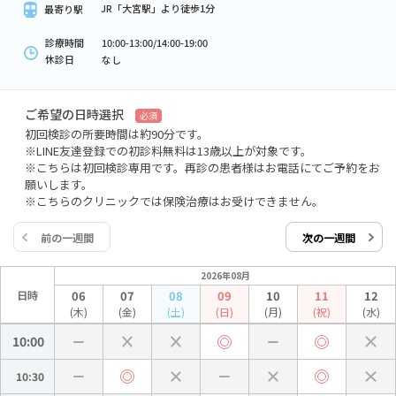
JR「大宮駅」より徒歩1分
最寄り駅
診療時間
10:00-13:00/14:00-19:00
休診日
なし
ご希望の日時選択
必須
初回検診の所要時間は約90分です。
※LINE友達登録での初診料無料は13歳以上が対象です。
※こちらは初回検診専用です。再診の患者様はお電話にてご予約をお
願いします。
※こちらのクリニックでは保険治療はお受けできません。
前の一週間
次の一週間
2026年08月
日時
06
07
08
09
10
11
12
(木)
(金)
(土)
(日)
(月)
(祝)
(水)
10:00
10:30