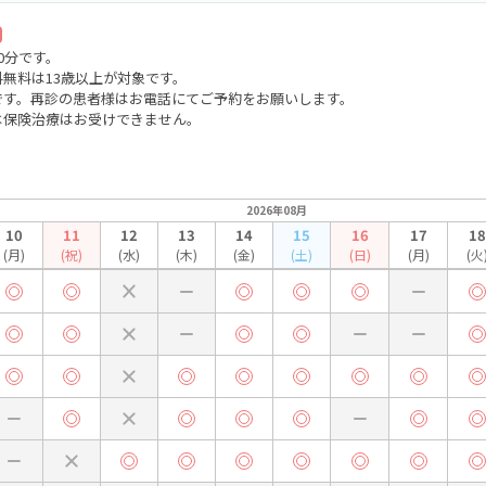
0分です。
料無料は13歳以上が対象です。
です。再診の患者様はお電話にてご予約をお願いします。
は保険治療はお受けできません。
2026年08月
10
11
12
13
14
15
16
17
18
(月)
(祝)
(水)
(木)
(金)
(土)
(日)
(月)
(火