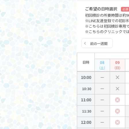
ご希望の日時選択
必須
初回検診の所要時間は約9
※LINE友達登録での初診
※こちらは初回検診専用
※こちらのクリニックで
前の一週間
日時
08
09
(土)
(日)
10:00
10:30
11:00
11:30
12:00