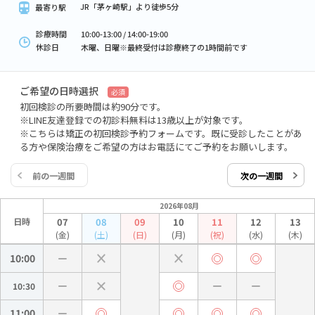
JR「茅ヶ崎駅」より徒歩5分
最寄り駅
診療時間
10:00-13:00 / 14:00-19:00
休診日
木曜、日曜※最終受付は診療終了の1時間前です
ご希望の日時選択
必須
初回検診の所要時間は約90分です。
※LINE友達登録での初診料無料は13歳以上が対象です。
※こちらは矯正の初回検診予約フォームです。既に受診したことがあ
る方や保険治療をご希望の方はお電話にてご予約をお願いします。
前の一週間
次の一週間
2026年08月
日時
07
08
09
10
11
12
13
(金)
(土)
(日)
(月)
(祝)
(水)
(木)
10:00
10:30
11:00