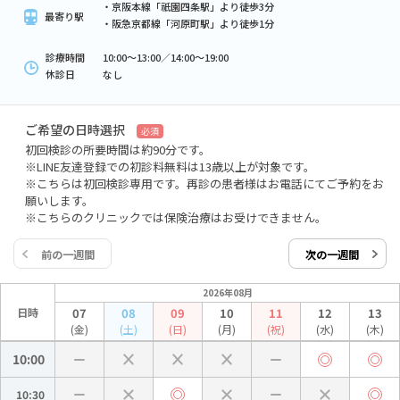
・京阪本線「祇園四条駅」より徒歩3分
最寄り駅
・阪急京都線「河原町駅」より徒歩1分
診療時間
10:00～13:00／14:00～19:00
休診日
なし
ご希望の日時選択
必須
初回検診の所要時間は約90分です。
※LINE友達登録での初診料無料は13歳以上が対象です。
※こちらは初回検診専用です。再診の患者様はお電話にてご予約をお
願いします。
※こちらのクリニックでは保険治療はお受けできません。
前の一週間
次の一週間
2026年08月
日時
07
08
09
10
11
12
13
(金)
(土)
(日)
(月)
(祝)
(水)
(木)
10:00
10:30