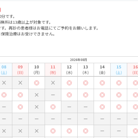
0分です。
料無料は13歳以上が対象です。
です。再診の患者様はお電話にてご予約をお願いします。
は保険治療はお受けできません。
2026年08月
08
09
10
11
12
13
14
15
16
(土)
(日)
(月)
(祝)
(水)
(木)
(金)
(土)
(日