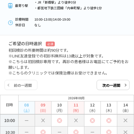
・JR「新橋駅」より徒歩3分
最寄り駅
・都営地下鉄三田線「内幸町駅」より徒歩1分
診療時間
10:00-13:00/14:00-19:00
休診日
なし
ご希望の日時選択
必須
初回検診の所要時間は約90分です。
※LINE友達登録での初診料無料は13歳以上が対象です。
※こちらは初回検診専用です。再診の患者様はお電話にてご予約をお
願いします。
※こちらのクリニックでは保険治療はお受けできません。
前の一週間
次の一週間
2026年08月
日時
08
09
10
11
12
13
14
(土)
(日)
(月)
(祝)
(水)
(木)
(金)
10:00
10:30